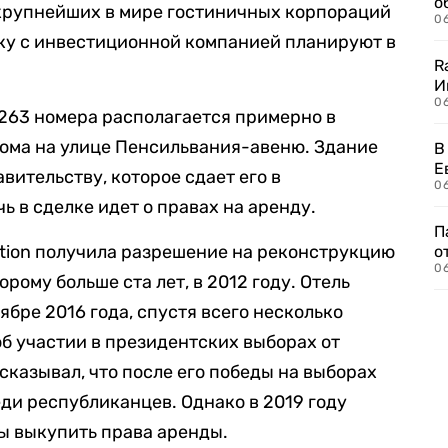
о
 крупнейших в мире гостиничных корпораций
06
елку с инвестиционной компанией планируют в
R
И
0
а 263 номера располагается примерно в
дома на улице Пенсильвания-авеню. Здание
В
Е
ительству, которое сдает его в
06
ь в сделке идет о правах на аренду.
П
tion получила разрешение на реконструкцию
о
06
рому больше ста лет, в 2012 году. Отель
ябре 2016 года, спустя всего несколько
об участии в президентских выборах от
сказывал, что после его победы на выборах
еди республиканцев. Однако в 2019 году
 бы выкупить права аренды.