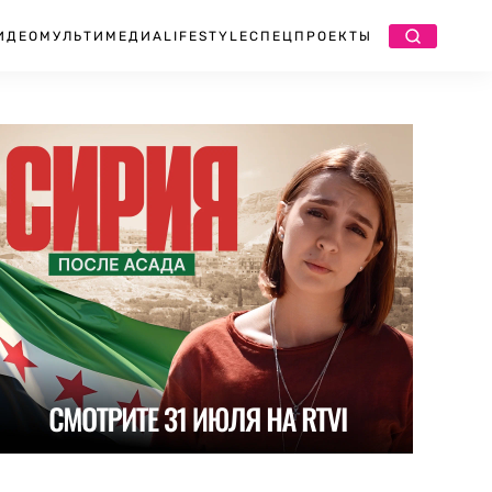
ИДЕО
МУЛЬТИМЕДИА
LIFESTYLE
СПЕЦПРОЕКТЫ