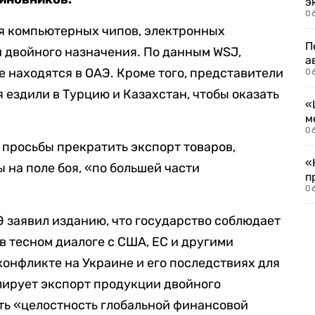
э
06
ся компьютерных чипов, электронных
П
 двойного назначения. По данным WSJ,
а
е находятся в ОАЭ. Кроме того, представители
06
 ездили в Турцию и Казахстан, чтобы оказать
«
м
06
 просьбы прекратить экспорт товаров,
«
 на поле боя, «по большей части
п
06
 заявил изданию, что государство соблюдает
в тесном диалоге с США, ЕС и другими
онфликте на Украине и его последствиях для
лирует экспорт продукции двойного
ть «целостность глобальной финансовой