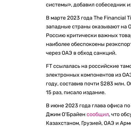
системы», добавил собеседник и
В марте 2023 года The Financial T
западные страны оказывают на О
Россию критически важных товар
наиболее обеспокоены реэкспорт
через ОАЭ в обход санкций.
FT ссылалась на российские там
электронных компонентов из ОАЭ
году, составив почти $283 млн. 
15 раз, писало издание.
В июне 2023 года глава офиса п
Джим О’Брайен
сообщил
, что об
Казахстаном, Грузией, ОАЭ и Арм