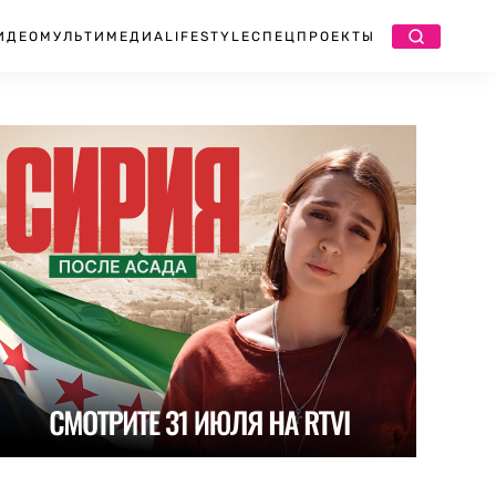
ИДЕО
МУЛЬТИМЕДИА
LIFESTYLE
СПЕЦПРОЕКТЫ