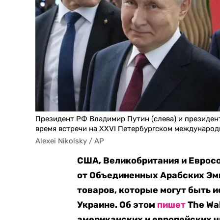
Президент РФ Владимир Путин (слева) и президент
время встречи на XXVI Петербургском междунаро
Alexei Nikolsky / AP
США, Великобритания и Евросо
от Объединенных Арабских Эм
товаров, которые могут быть 
Украине. Об этом
пишет
The Wal
американских и европейских ч