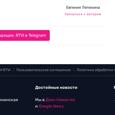
Евгения Лепехина
Связаться с автором
дящее. RTVI в Telegram
И RTVI
|
Пользовательское соглашение
|
Политика обработки
Достойные новости
Ленинская
Мы в
Дзен.Новостях
и
Google.News