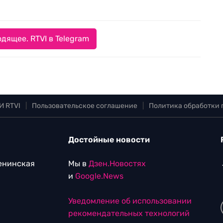
дящее. RTVI в Telegram
И RTVI
|
Пользовательское соглашение
|
Политика обработки
Достойные новости
Ленинская
Мы в
Дзен.Новостях
и
Google.News
Уведомление об использовании
рекомендательных технологий