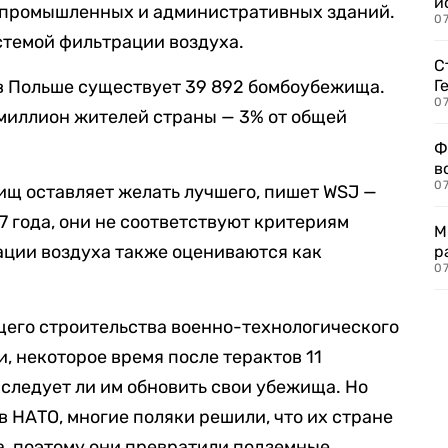
и
 промышленных и административных зданий.
0
темой фильтрации воздуха.
С
о в Польше существует 39 892 бомбоубежища.
Г
07
 миллион жителей страны — 3% от общей
Ф
в
07
жищ оставляет желать лучшего, пишет WSJ —
7 года, они не соответствуют критериям
М
ации воздуха также оцениваются как
р
07
щего строительства военно-технологического
, некоторое время после терактов 11
 следует ли им обновить свои убежища. Но
 в НАТО, многие поляки решили, что их стране
а, поэтому они превратили подземные