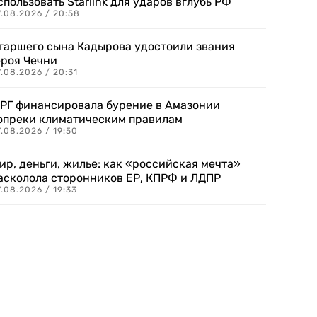
спользовать Starlink для ударов вглубь РФ
7.08.2026 / 20:58
таршего сына Кадырова удостоили звания
ероя Чечни
.08.2026 / 20:31
РГ финансировала бурение в Амазонии
опреки климатическим правилам
.08.2026 / 19:50
ир, деньги, жилье: как «российская мечта»
асколола сторонников ЕР, КПРФ и ЛДПР
.08.2026 / 19:33