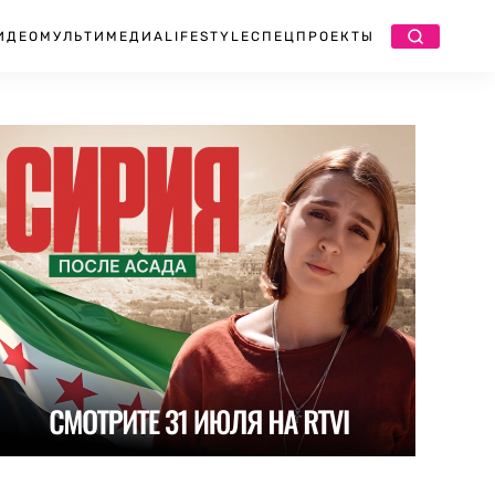
ИДЕО
МУЛЬТИМЕДИА
LIFESTYLE
СПЕЦПРОЕКТЫ