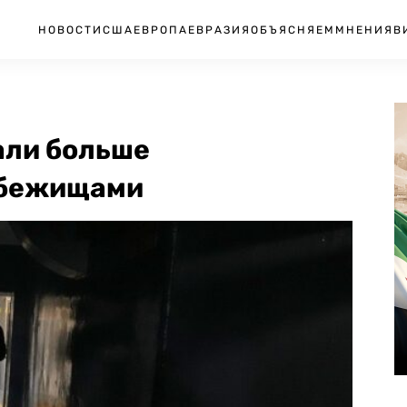
НОВОСТИ
США
ЕВРОПА
ЕВРАЗИЯ
ОБЪЯСНЯЕМ
МНЕНИЯ
В
али больше
убежищами