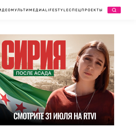
ИДЕО
МУЛЬТИМЕДИА
LIFESTYLE
СПЕЦПРОЕКТЫ