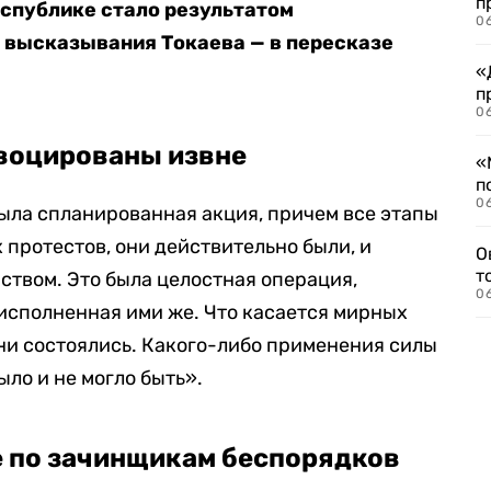
п
еспублике стало результатом
06
 высказывания Токаева — в пересказе
«
п
06
воцированы извне
«
п
06
была спланированная акция, причем все этапы
 протестов, они действительно были, и
О
т
ством. Это была целостная операция,
06
исполненная ими же. Что касается мирных
они состоялись. Какого-либо применения силы
ло и не могло быть».
е по зачинщикам беспорядков