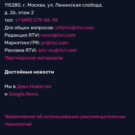
115280, г. Москва, ул. Ленинская слобода,
д. 26, этаж 2
тел:
+7 (499) 579-86-96
Для общих вопросов:
Infortvi@rtvi.com
Редакция RTVI:
news@rtvi.com
Маркетинг/PR:
pr@rtvi.com
Реклама RTVI:
adv-eu@rtvi.com
Партнерские материалы
Достойные новости
Мы в
Дзен.Новостях
и
Google.News
Уведомление об использовании рекомендательных
технологий