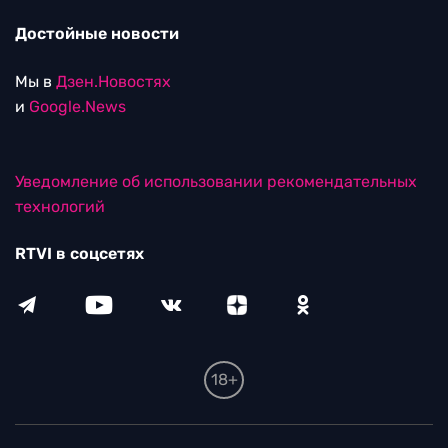
Достойные новости
Мы в
Дзен.Новостях
и
Google.News
Уведомление об использовании рекомендательных
технологий
RTVI в соцсетях
18+