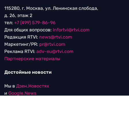
115280, г. Москва, ул. Ленинская слобода,
д. 26, этаж 2
тел:
+7 (499) 579-86-96
Для общих вопросов:
Infortvi@rtvi.com
Редакция RTVI:
news@rtvi.com
Маркетинг/PR:
pr@rtvi.com
Реклама RTVI:
adv-eu@rtvi.com
Партнерские материалы
Достойные новости
Мы в
Дзен.Новостях
и
Google.News
Уведомление об использовании рекомендательных
технологий