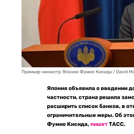
Премьер-министр Японии Фумио Кисида / David Mare
Япония объявила о введении д
частности, страна решила зам
расширить список банков, в о
ограничительные меры. Об это
Фумио Кисида,
пишет
ТАСС.