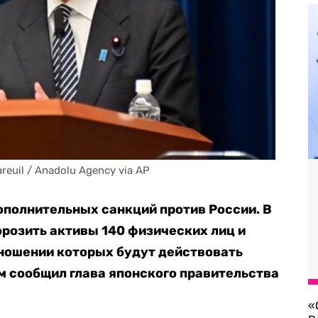
uil / Anadolu Agency via AP
ополнительных санкций против России. В
орозить активы 140 физических лиц и
тношении которых будут действовать
м сообщил глава японского правительства
«