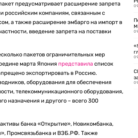
Р
 пакет предусматривает расширение запрета
09
ии российским компаниям, связанным с
П
м, а также расширение эмбарго на импорт в
М
частности, введение запрета на поставки
09
«
г
есколько пакетов ограничительных мер
09
середине марта Япония
представила
список
С
запрещено экспортировать в Россию.
з
водников, оборудования для обеспечения
09
ности, телекоммуникационного оборудования,
го назначения и другого – всего 300
 активы банка «Открытие», Новикомбанка,
я», Промсвязьбанка и ВЭБ.РФ. Также