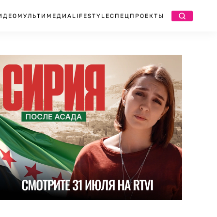
ИДЕО
МУЛЬТИМЕДИА
LIFESTYLE
СПЕЦПРОЕКТЫ