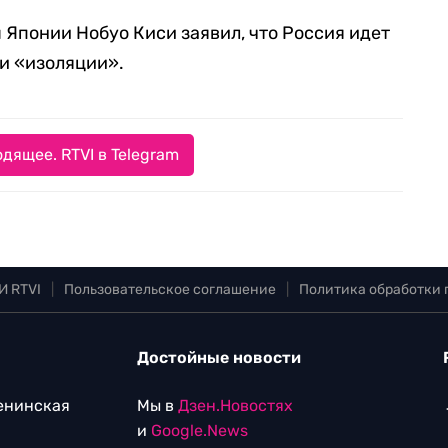
 Японии Нобуо Киси заявил, что Россия идет
и «изоляции».
дящее. RTVI в Telegram
И RTVI
|
Пользовательское соглашение
|
Политика обработки
Достойные новости
Ленинская
Мы в
Дзен.Новостях
и
Google.News