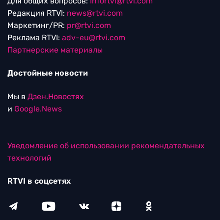
Для общих вопросов:
Infortvi@rtvi.com
Редакция RTVI:
news@rtvi.com
Маркетинг/PR:
pr@rtvi.com
Реклама RTVI:
adv-eu@rtvi.com
Партнерские материалы
Достойные новости
Мы в
Дзен.Новостях
и
Google.News
Уведомление об использовании рекомендательных
технологий
RTVI в соцсетях