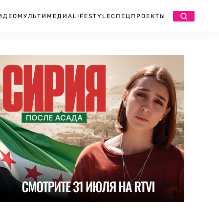
ИДЕО
МУЛЬТИМЕДИА
LIFESTYLE
СПЕЦПРОЕКТЫ