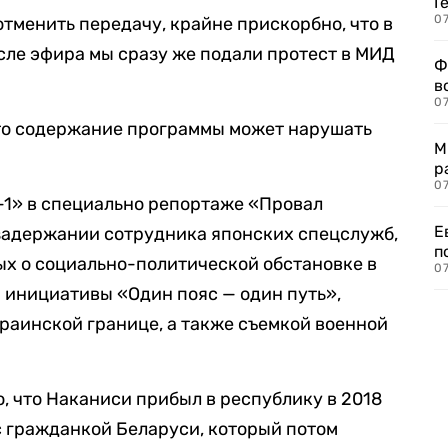
Г
07
тменить передачу, крайне прискорбно, что в
осле эфира мы сразу же подали протест в МИД
Ф
в
07
 что содержание программы может нарушать
М
р
07
-1» в специально репортаже «Провал
Е
 задержании сотрудника японских спецслужб,
п
х о социально-политической обстановке в
07
 инициативы «Один пояс — один путь»,
раинской границе, а также съемкой военной
, что Наканиси прибыл в республику в 2018
с гражданкой Беларуси, который потом