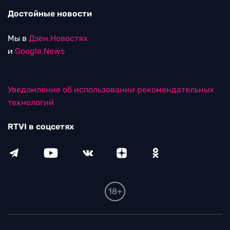
Достойные новости
Мы в
Дзен.Новостях
и
Google.News
Уведомление об использовании рекомендательных
технологий
RTVI в соцсетях
18+