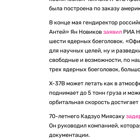
была построена по заказу амери
В конце мая гендиректор россий
Антей» Ян Новиков
заявил
РИА Но
шести ядерных боеголовок. «Офи
для научных целей, ну и разведк
свободные и возможности, по на
трех ядерных боеголовок, большо
X-37B может летать как в атмосфе
поднимает до 5 тонн груза и може
орбитальная скорость достигает 
70-летнего Кадзуо Миясаку
заде
Он руководил компанией, котор
документации.