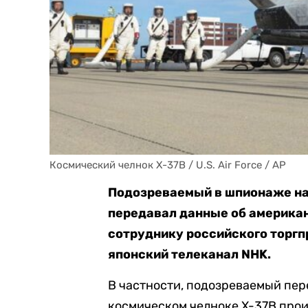
Космический челнок X-37B / U.S. Air Force / AP
Подозреваемый в шпионаже на 
передавал данные об америка
сотруднику российского торгп
японский телеканал NHK.
В частности, подозреваемый пер
космическом челноке X-37B прои