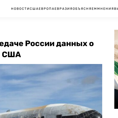
НОВОСТИ
США
ЕВРОПА
ЕВРАЗИЯ
ОБЪЯСНЯЕМ
МНЕНИЯ
В
едаче России данных о
е США