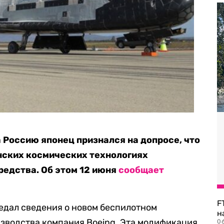
Россию японец признался на допросе, что
нских космических технологиях
редства. Об этом 12 июня
сообщает
F
едал сведения о новом беспилотном
н
зводства компания Boeing. Эта модификация
06