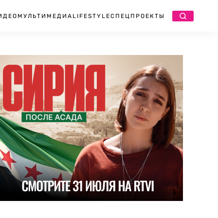
ИДЕО
МУЛЬТИМЕДИА
LIFESTYLE
СПЕЦПРОЕКТЫ