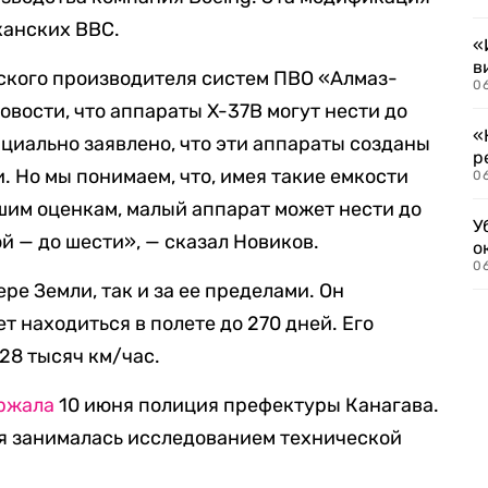
канских ВВС.
«
в
ского производителя систем ПВО «Алмаз-
06
вости, что аппараты X-37В могут нести до
«
циально заявлено, что эти аппараты созданы
р
и. Но мы понимаем, что, имея такие емкости
06
шим оценкам, малый аппарат может нести до
У
й — до шести», — сказал Новиков.
о
06
ре Земли, так и за ее пределами. Он
т находиться в полете до 270 дней. Его
28 тысяч км/час.
ржала
10 июня полиция префектуры Канагава.
ая занималась исследованием технической