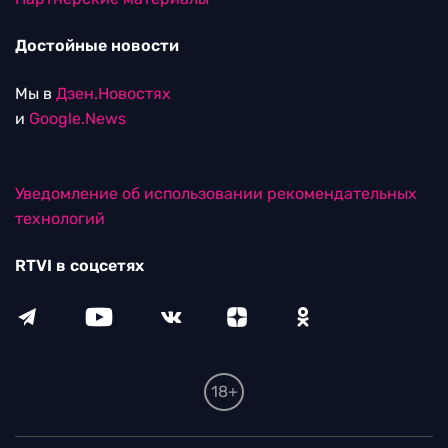
Достойные новости
Мы в
Дзен.Новостях
и
Google.News
Уведомление об использовании рекомендательных
технологий
RTVI в соцсетях
18+