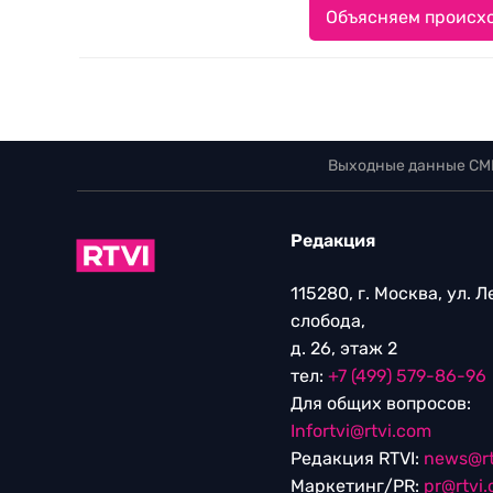
Объясняем происхо
Выходные данные СМ
Редакция
115280, г. Москва, ул. 
слобода,
д. 26, этаж 2
тел:
+7 (499) 579-86-96
Для общих вопросов:
Infortvi@rtvi.com
Редакция RTVI:
news@rt
Маркетинг/PR:
pr@rtvi