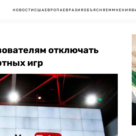
НОВОСТИ
США
ЕВРОПА
ЕВРАЗИЯ
ОБЪЯСНЯЕМ
МНЕНИЯ
В
зователям отключать
ртных игр