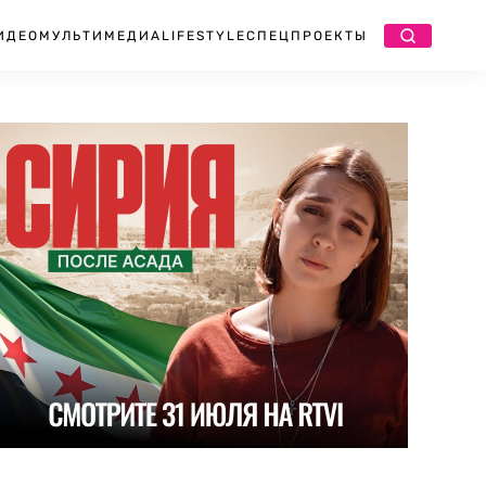
ИДЕО
МУЛЬТИМЕДИА
LIFESTYLE
СПЕЦПРОЕКТЫ