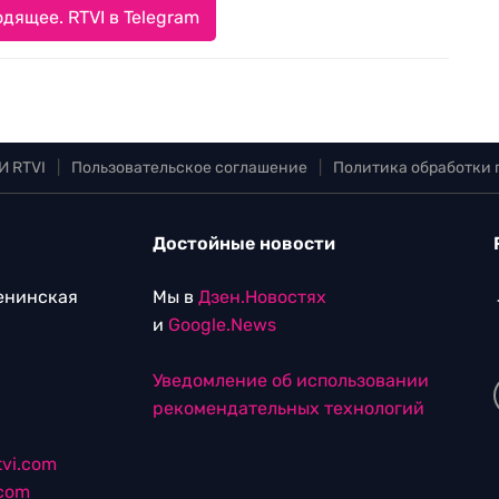
дящее. RTVI в Telegram
И RTVI
|
Пользовательское соглашение
|
Политика обработки
Достойные новости
Ленинская
Мы в
Дзен.Новостях
и
Google.News
Уведомление об использовании
рекомендательных технологий
vi.com
.com