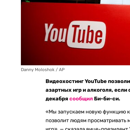
Danny Moloshok / AP
Видеохостинг YouTube позвол
азартных игр и алкоголя, если 
декабря
сообщил
Би-би-си.
«Мы запускаем новую функцию к
позволит людям просматривать м
игр», — сказала вице-президент