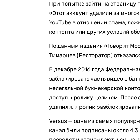
При попытке зайти на страницу 
«Этот аккаунт удалили за много
YouTube в отношении спама, лож
контента или других условий об
По данным издания «Говорит Мо
Тимарцев (Ресторатор) отказалс
В декабре 2016 года Федеральна
заблокировать часть видео с ба
нелегальной букмекерской конт
доступ к ролику целиком. После
удалили, и ролик разблокировал
Versus — одна из самых популяр
канал были подписаны около 4,3 
проводят и записывают шоу, на 