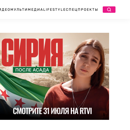
ИДЕО
МУЛЬТИМЕДИА
LIFESTYLE
СПЕЦПРОЕКТЫ