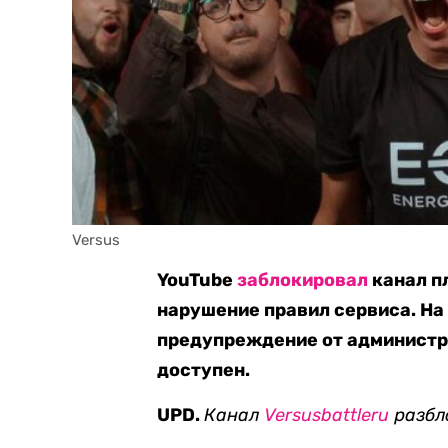
Versus
YouTube
заблокировал
канал п
нарушение правил сервиса. На
предупреждение от администра
доступен.
UPD.
Канал
Versusbattleru
разбл