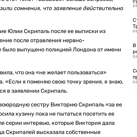
с
08
зили сомнения, что заявление действительно
С
Т
ие Юлии Скрипаль после ее выписки из
08
чение после отравления нервно-
В
е было выпущено полицией Лондона от имени
р
08
С
вила, что она «не желает пользоваться»
п
. «Если я поменяю свою точку зрения, я знаю,
08
тся в заявлении Скрипаль.
воюродную сестру Викторию Скрипаль «за ее
сила кузину пока не пытаться посетить ее
сле серии интервью, которые Виктория дала
ица Скрипалей высказала собственные