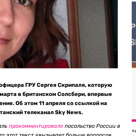
офицера ГРУ Сергея Скрипаля, которую
 марта в британском Солсбери, впервые
ние. Об этом 11 апреля со ссылкой на
танский телеканал Sky News.
аль
прокомментировало
посольство России в
«
о этот текст
«
вызывает больше вопросов,