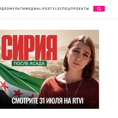
ИДЕО
МУЛЬТИМЕДИА
LIFESTYLE
СПЕЦПРОЕКТЫ