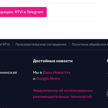
дящее. RTVI в Telegram
И RTVI
|
Пользовательское соглашение
|
Политика обработки
Достойные новости
Ленинская
Мы в
Дзен.Новостях
и
Google.News
Уведомление об использовании
рекомендательных технологий