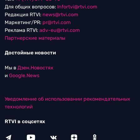
Для общих вопросов:
Infortvi@rtvi.com
Редакция RTVI:
news@rtvi.com
Маркетинг/PR:
pr@rtvi.com
Реклама RTVI:
adv-eu@rtvi.com
Партнерские материалы
Достойные новости
Мы в
Дзен.Новостях
и
Google.News
Уведомление об использовании рекомендательных
технологий
RTVI в соцсетях