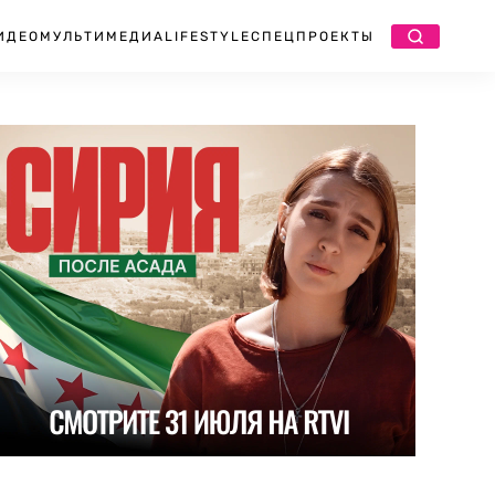
ИДЕО
МУЛЬТИМЕДИА
LIFESTYLE
СПЕЦПРОЕКТЫ