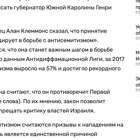
п
исать губернатор Южной Каролины Генри
п
0
У
ц Алан Клеммонс сказал, что принятие
о
0
дирует в борьбе с антисемитизмом».
, что она станет важным шагом в борьбе
М
о данным Антидиффамационной Лиги, за 2017
М
05
изма выросло на 57% и достигло рекордного
Э
о
05
на считают, что он противоречит Первой
 слова). По их мнению, закон позволит
прещать критику властей Израиля.
митизмом считаются призывы к нападениям на
ль является единственной причиной