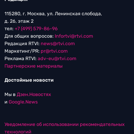
115280, г. Москва, ул. Ленинская слобода,
д. 26, этаж 2
тел:
+7 (499) 579-86-96
Для общих вопросов:
Infortvi@rtvi.com
Редакция RTVI:
news@rtvi.com
Маркетинг/PR:
pr@rtvi.com
Реклама RTVI:
adv-eu@rtvi.com
Партнерские материалы
Достойные новости
Мы в
Дзен.Новостях
и
Google.News
Уведомление об использовании рекомендательных
технологий