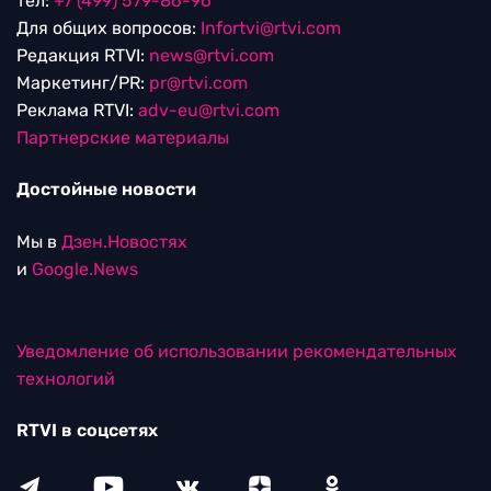
тел:
+7 (499) 579-86-96
Для общих вопросов:
Infortvi@rtvi.com
Редакция RTVI:
news@rtvi.com
Маркетинг/PR:
pr@rtvi.com
Реклама RTVI:
adv-eu@rtvi.com
Партнерские материалы
Достойные новости
Мы в
Дзен.Новостях
и
Google.News
Уведомление об использовании рекомендательных
технологий
RTVI в соцсетях