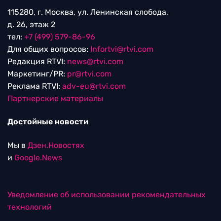
115280, г. Москва, ул. Ленинская слобода,
д. 26, этаж 2
тел:
+7 (499) 579-86-96
Для общих вопросов:
Infortvi@rtvi.com
Редакция RTVI:
news@rtvi.com
Маркетинг/PR:
pr@rtvi.com
Реклама RTVI:
adv-eu@rtvi.com
Партнерские материалы
Достойные новости
Мы в
Дзен.Новостях
и
Google.News
Уведомление об использовании рекомендательных
технологий