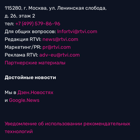
115280, г. Москва, ул. Ленинская слобода,
д. 26, этаж 2
тел:
+7 (499) 579-86-96
Для общих вопросов:
Infortvi@rtvi.com
Редакция RTVI:
news@rtvi.com
Маркетинг/PR:
pr@rtvi.com
Реклама RTVI:
adv-eu@rtvi.com
Партнерские материалы
Достойные новости
Мы в
Дзен.Новостях
и
Google.News
Уведомление об использовании рекомендательных
технологий