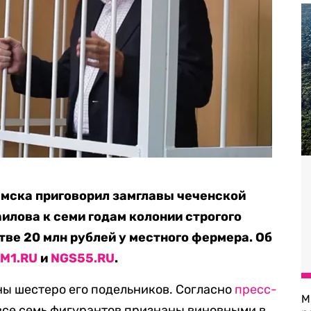
мска приговорил замглавы чеченской
лова к семи годам колонии строгого
тве 20 млн рублей у местного фермера. Об
M1.RU
и
NGS55.RU
.
ы шестеро его подельников. Согласно
пресс-
М
все семь фигурантов признаны виновными в