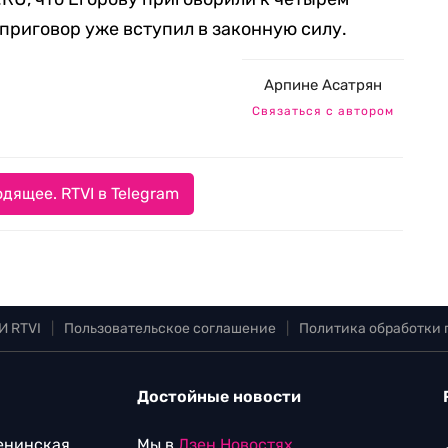
 приговор уже вступил в законную силу.
Арпине Асатрян
Связаться с автором
дящее. RTVI в Telegram
И RTVI
|
Пользовательское соглашение
|
Политика обработки
Достойные новости
Ленинская
Мы в
Дзен.Новостях