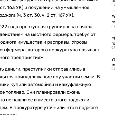
р
07
3 ст. 163 УК) и покушении на умышленное
га (ч. 3 ст. 30, ч. 2 ст. 167 УК).
Е
п
2022 года преступная группировка начала
07
действие» на местного фермера, требуя от
«
 поджога имущества и расправы. Угрозы
п
07
ов фермера, которого прокуратура называет
ного предприятия»
У
м
ть деньги, преступники отправились в
07
одятся принадлежащие ему участки земли. В
ники купили автомобили и камуфляжную
ное топливо. Они планировали сжечь
но не нашли ее и вместо этого подожгли
дем. В прокуратуре уточнили, что в поджоге