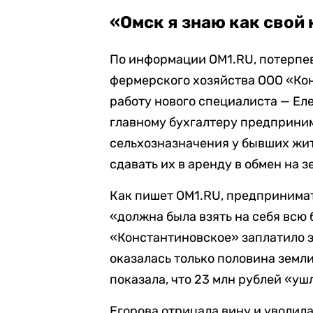
«Омск я знаю как свой
По информации OM1.RU, потерпев
фермерского хозяйства ООО «Кон
работу нового специалиста — Еле
главному бухгалтеру предприни
сельхозназначения у бывших жит
сдавать их в аренду в обмен на з
Как пишет OM1.RU, предпринимат
«должна была взять на себя всю
«Константиновское» заплатило за
оказалась только половина земл
показала, что 23 млн рублей «уш
Егорова отрицала вину и уволила