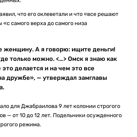
жденных.
явил, что его оклеветали и что «все решают
ы «с самого верха до самого низа
 женщину. А я говорю: ищите деньги!
где только можно. <…> Омск я знаю как
е это делается и на чем это все
 на дружбе», — утверждал замглавы
а.
ло для Джабраилова 9 лет колонии строгого
в — от 10 до 12 лет. Подельники осужденного
трогого режима.