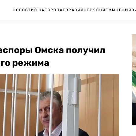
НОВОСТИ
США
ЕВРОПА
ЕВРАЗИЯ
ОБЪЯСНЯЕМ
МНЕНИЯ
В
аспоры Омска получил
ого режима