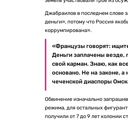
земель участвовали трое из осу
Джабраилов в последнем слове за
деньги», потому что Россия якоб
коррумпирована».
«Французы говорят: ищите
Деньги заплачены везде, 
свой карман. Знаю, как вс
основано. Не на законе, а
чеченской диаспоры Омск
Обвинение изначально запрашива
режима, для остальных фигуранто
получили от 7 до 9 лет колонии с