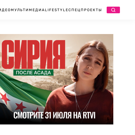
ИДЕО
МУЛЬТИМЕДИА
LIFESTYLE
СПЕЦПРОЕКТЫ