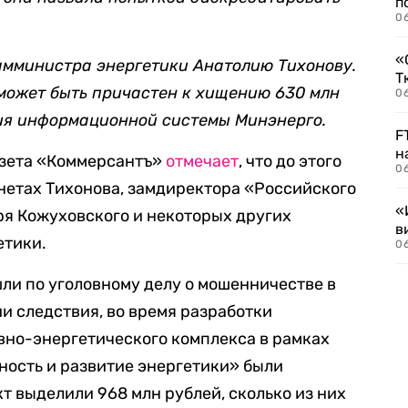
п
0
«
амминистра энергетики Анатолию Тихонову.
Т
 может быть причастен к хищению 630 млн
06
ия информационной системы Минэнерго.
F
н
азета «Коммерсантъ»
отмечает
, что до этого
06
нетах Тихонова, замдиректора «Российского
«
ря Кожуховского и некоторых других
в
етики.
06
ли по уголовному делу о мошенничестве в
и следствия, во время разработки
но-энергетического комплекса в рамках
ость и развитие энергетики» были
т выделили 968 млн рублей, сколько из них