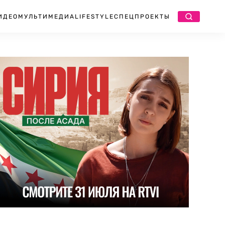
ИДЕО
МУЛЬТИМЕДИА
LIFESTYLE
СПЕЦПРОЕКТЫ