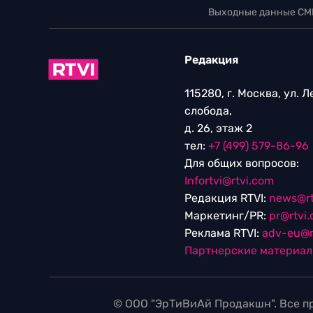
Выходные данные СМ
Редакция
115280, г. Москва, ул. 
слобода,
д. 26, этаж 2
тел:
+7 (499) 579-86-96
Для общих вопросов:
Infortvi@rtvi.com
Редакция RTVI:
news@rt
Маркетинг/PR:
pr@rtvi
Реклама RTVI:
adv-eu@r
Партнерские материа
© ООО "ЭрТиВиАй Продакшн". Все пр