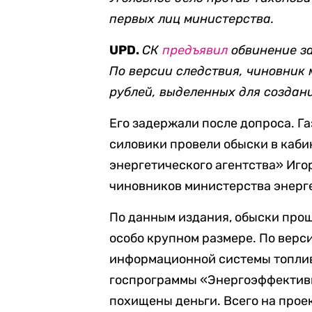
первых лиц министерства.
UPD.
СК
предъявил
обвин
ение з
По версии следствия, чиновник
рублей, выделенных для создан
Его задержали после допроса. Г
силовики провели обыски в каби
энергетического агентства» Иго
чиновников министерства энерг
По данным издания, обыски прош
особо крупном размере. По верси
информационной системы топлив
госпрограммы «Энергоэффективн
похищены деньги. Всего на проек