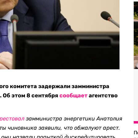
ого комитета задержали замминистра
. Об этом 8 сентября
сообщает
агентство
рестовал
замминистра энергетики Анатолия
ты чиновника заявили, что обжалуют арест.
П
а они назвали попыткой дискредитировать