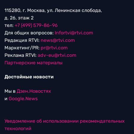
115280, г. Москва, ул. Ленинская слобода,
д. 26, этаж 2
тел:
+7 (499) 579-86-96
Для общих вопросов:
Infortvi@rtvi.com
Редакция RTVI:
news@rtvi.com
Маркетинг/PR:
pr@rtvi.com
Реклама RTVI:
adv-eu@rtvi.com
Партнерские материалы
Достойные новости
Мы в
Дзен.Новостях
и
Google.News
Уведомление об использовании рекомендательных
технологий