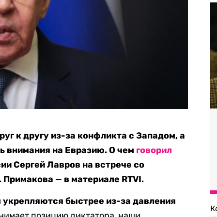
руг к другу из-за конфликта с Западом, а
ь внимания на Евразию. О чем
говорил
ии Сергей Лавров на встрече со
. Примакова — в материале RTVI.
м укрепляются быстрее из-за давления
К
анимает позицию диктатора, наши