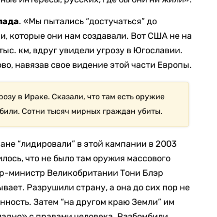
пада
. «Мы пытались “достучаться” до
и, которые они нам создавали. Вот США не на
 тыс. км, вдруг увидели угрозу в Югославии.
во, навязав свое видение этой части Европы.
озу в Ираке. Сказали, что там есть оружие
били. Сотни тысяч мирных граждан убиты.
ане “лидировали” в этой кампании в 2003
илось, что не было там оружия массового
р-министр Великобритании Тони Блэр
бывает. Разрушили страну, а она до сих пор не
нность. Затем “на другом краю Земли” им
«ладно» с правами человека. Разбомбили