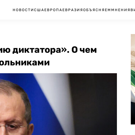
НОВОСТИ
США
ЕВРОПА
ЕВРАЗИЯ
ОБЪЯСНЯЕМ
МНЕНИЯ
В
ю диктатора». О чем
кольниками