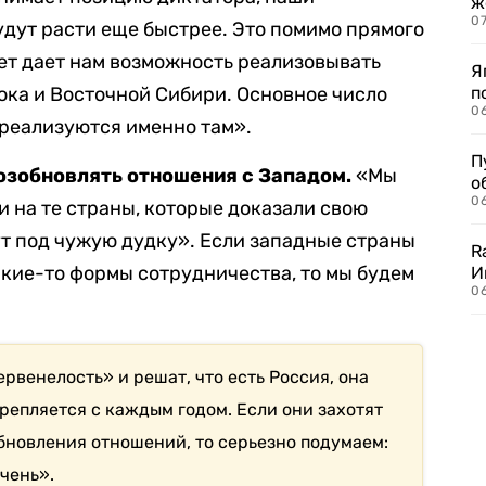
ж
0
удут расти еще быстрее. Это помимо прямого
ет дает нам возможность реализовывать
Я
ока и Восточной Сибири. Основное число
п
0
 реализуются именно там».
П
возобновлять отношения с Западом.
«Мы
о
06
 и на те страны, которые доказали свою
т под чужую дудку». Если западные страны
R
акие-то формы сотрудничества, то мы будем
И
0
рвенелость» и решат, что есть Россия, она
крепляется с каждым годом. Если они захотят
обновления отношений, то серьезно подумаем:
очень».