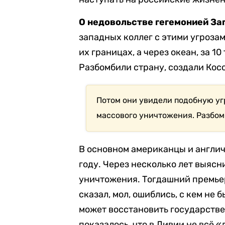
О недовольстве гегемонией За
западных коллег с этими угрозам
их границах, а через океан, за 10
Разбомбили страну, создали Косо
Потом они увидели подобную угр
массового уничтожения. Разбом
В основном американцы и англич
году. Через несколько лет выясн
уничтожения. Тогдашний премье
сказал, мол, ошиблись, с кем не 
может восстановить государстве
показалось, что в Ливии не всё 