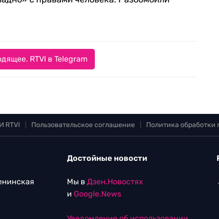
дящее. RTVI в Telegram
И RTVI
|
Пользовательское соглашение
|
Политика обработки
Достойные новости
Ленинская
Мы в
Дзен.Новостях
и
Google.News
Уведомление об использовании