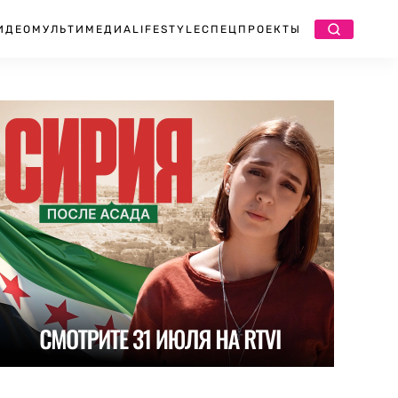
ИДЕО
МУЛЬТИМЕДИА
LIFESTYLE
СПЕЦПРОЕКТЫ