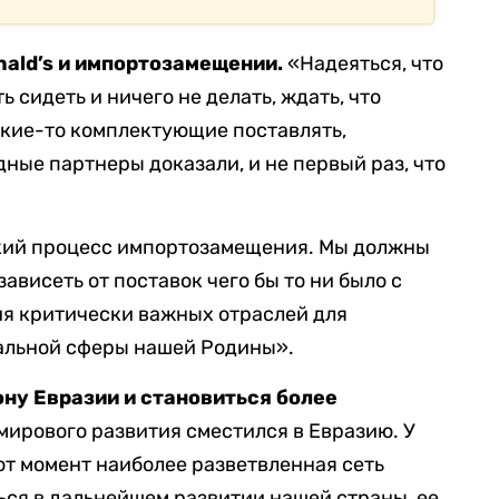
ald’s и импортозамещении.
«Надеяться, что
ь сидеть и ничего не делать, ждать, что
какие-то комплектующие поставлять,
ные партнеры доказали, и не первый раз, что
екий процесс импортозамещения. Мы должны
ависеть от поставок чего бы то ни было с
ия критически важных отраслей для
иальной сферы нашей Родины».
ону Евразии и становиться более
мирового развития сместился в Евразию. У
от момент наиболее разветвленная сеть
ться в дальнейшем развитии нашей страны, ее