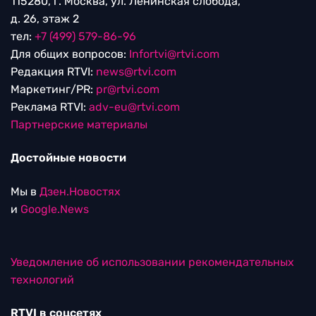
115280, г. Москва, ул. Ленинская слобода,
д. 26, этаж 2
тел:
+7 (499) 579-86-96
Для общих вопросов:
Infortvi@rtvi.com
Редакция RTVI:
news@rtvi.com
Маркетинг/PR:
pr@rtvi.com
Реклама RTVI:
adv-eu@rtvi.com
Партнерские материалы
Достойные новости
Мы в
Дзен.Новостях
и
Google.News
Уведомление об использовании рекомендательных
технологий
RTVI в соцсетях