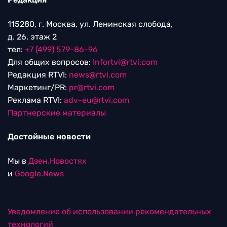
115280, г. Москва, ул. Ленинская слобода,
д. 26, этаж 2
тел:
+7 (499) 579-86-96
Для общих вопросов:
Infortvi@rtvi.com
Редакция RTVI:
news@rtvi.com
Маркетинг/PR:
pr@rtvi.com
Реклама RTVI:
adv-eu@rtvi.com
Партнерские материалы
Достойные новости
Мы в
Дзен.Новостях
и
Google.News
Уведомление об использовании рекомендательных
технологий