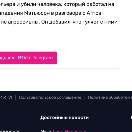
ольера и убили человека, который работал на
ападения Мэтьюсон в разговоре с Africa
 не агрессивны. Он добавил, что гуляет с ними
.
дящее. RTVI в Telegram
И RTVI
|
Пользовательское соглашение
|
Политика обработки
Достойные новости
Ленинская
Мы в
Дзен.Новостях