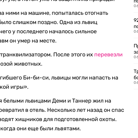
п
0
за ними на машине, попыталась отогнать
9
было слишком поздно. Одна из львиц
п
 чего у последнего началось сильное
0
вм он умер на месте.
П
з
транквилизатором. После этого их
перевезли
0
розой животных.
Т
гибшего Би-би-си, львицы могли напасть на
б
0
кой игры».
я белыми львицами Деми и Таннер жил на
ревратил в отель. Несколько лет назад он спас
водят хищников для подготовленной охоты.
, когда они еще были львятами.