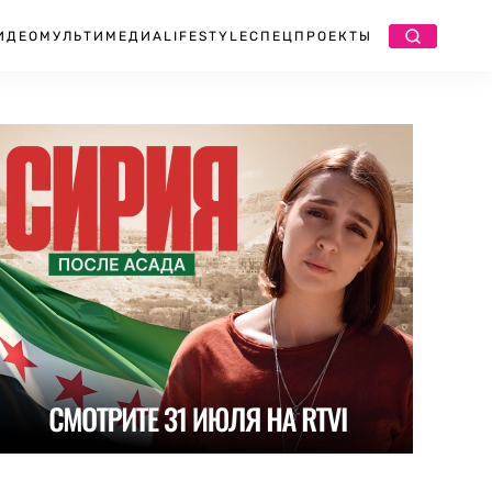
ИДЕО
МУЛЬТИМЕДИА
LIFESTYLE
СПЕЦПРОЕКТЫ