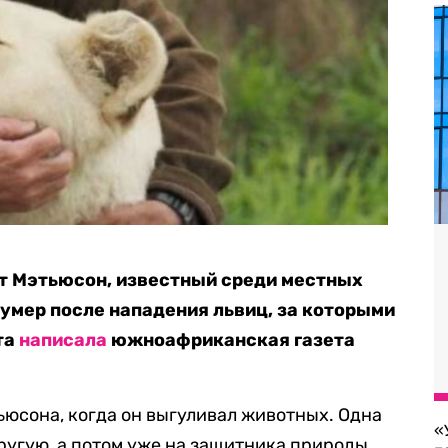
т Мэтьюсон, известный среди местных
умер после нападения львиц, за которыми
та
написала
южноафриканская газета
ьюсона, когда он выгуливал животных. Одна
«
ругую, а потом уже на защитника природы.