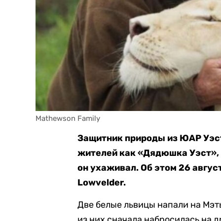
Mathewson Family
Защитник природы из ЮАР Уэс
жителей как «Дядюшка Уэст», 
он ухаживал. Об этом 26 авгус
Lowvelder.
Две белые львицы напали на Мэт
из них сначала набросилась на д