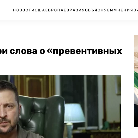
НОВОСТИ
США
ЕВРОПА
ЕВРАЗИЯ
ОБЪЯСНЯЕМ
МНЕНИЯ
В
ои слова о «превентивных