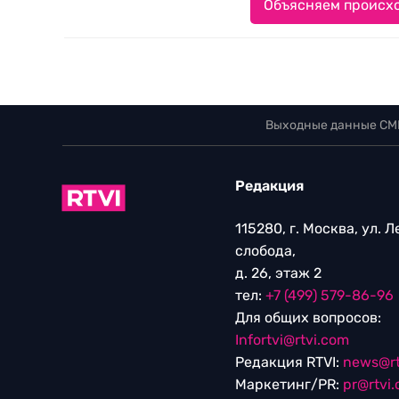
Объясняем происхо
Выходные данные СМ
Редакция
115280, г. Москва, ул. 
слобода,
д. 26, этаж 2
тел:
+7 (499) 579-86-96
Для общих вопросов:
Infortvi@rtvi.com
Редакция RTVI:
news@rt
Маркетинг/PR:
pr@rtvi