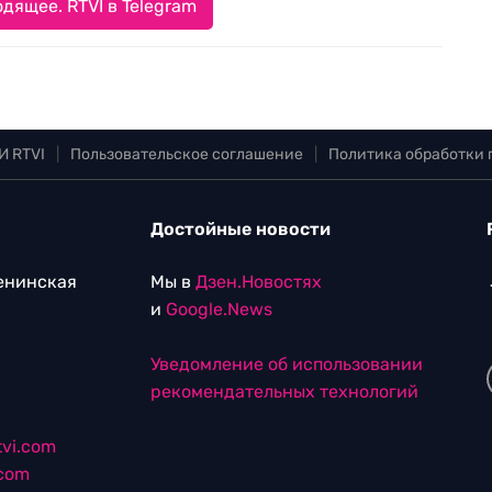
дящее. RTVI в Telegram
И RTVI
|
Пользовательское соглашение
|
Политика обработки
Достойные новости
Ленинская
Мы в
Дзен.Новостях
и
Google.News
Уведомление об использовании
рекомендательных технологий
vi.com
.com