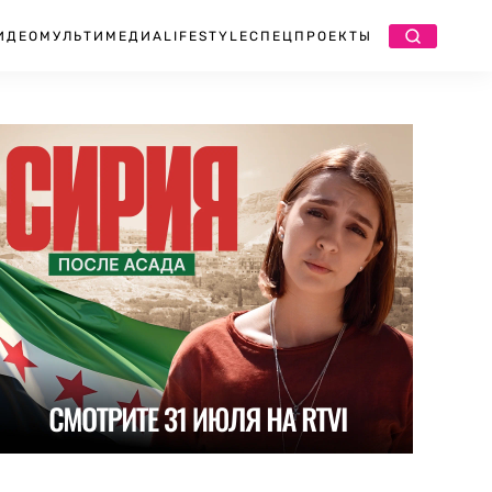
ИДЕО
МУЛЬТИМЕДИА
LIFESTYLE
СПЕЦПРОЕКТЫ