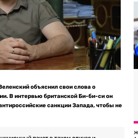
еленский объяснил свои слова о
ии. В интервью британской Би-би-си он
е антироссийские санкции Запада, чтобы не
Ж
нкционный пакет в таком случае и