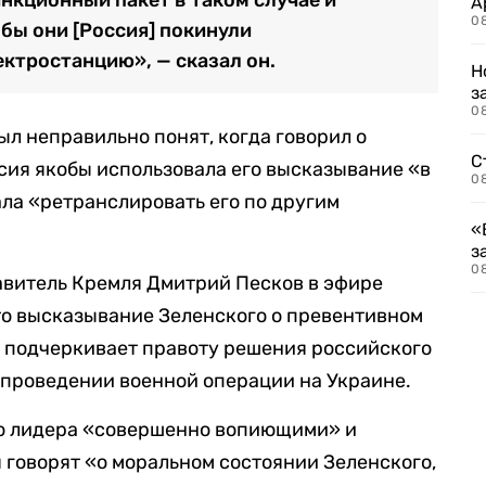
А
0
бы они [Россия] покинули
ктростанцию», — сказал он.
Н
з
08
ыл неправильно понят, когда говорил о
С
сия якобы использовала его высказывание «в
08
ала «ретранслировать его по другим
«
з
08
витель Кремля Дмитрий Песков в эфире
что высказывание Зеленского о превентивном
з подчеркивает правоту решения российского
 проведении военной операции на Украине.
го лидера «совершенно вопиющими» и
 говорят «о моральном состоянии Зеленского,