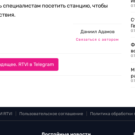
и
ь специалистам посетить станцию, чтобы
0
ствия.
С
Г
07
Даниил Адамов
Связаться с автором
Ф
в
07
дящее. RTVI в Telegram
М
р
07
И RTVI
|
Пользовательское соглашение
|
Политика обработки
Достойные новости