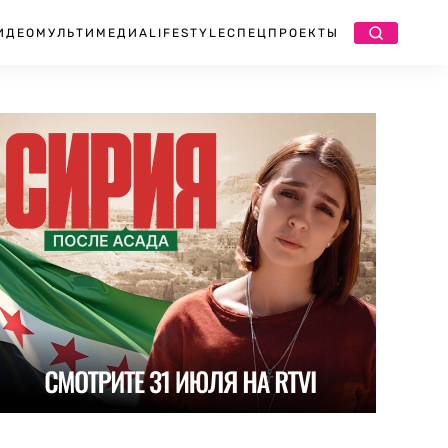
ИДЕО
МУЛЬТИМЕДИА
LIFESTYLE
СПЕЦПРОЕКТЫ