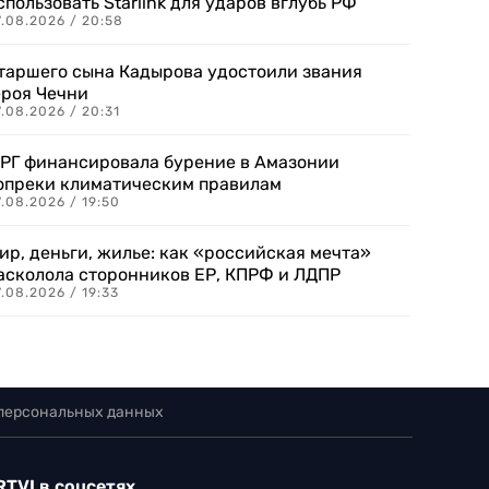
спользовать Starlink для ударов вглубь РФ
7.08.2026 / 20:58
таршего сына Кадырова удостоили звания
ероя Чечни
.08.2026 / 20:31
РГ финансировала бурение в Амазонии
опреки климатическим правилам
.08.2026 / 19:50
ир, деньги, жилье: как «российская мечта»
асколола сторонников ЕР, КПРФ и ЛДПР
.08.2026 / 19:33
 персональных данных
RTVI в соцсетях