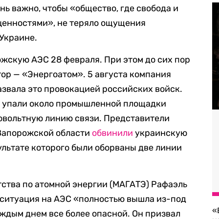
ень важно, чтобы «общество, где свобода и
ценностями», не теряло ощущения
Украине.
жскую АЭС 28 февраля. При этом до сих пор
ор — «Энергоатом». 5 августа компания
азвала это провокацией российских войск.
да упали около промышленной площадки
ковольтную линию связи. Представители
Запорожской области
обвинили
украинскую
ультате которого были оборваны две линии
ства по атомной энергии (МАГАТЭ) Рафаэль
о ситуация на АЭС «полностью вышла из-под
«
аждым днем все более опасной. Он призвал