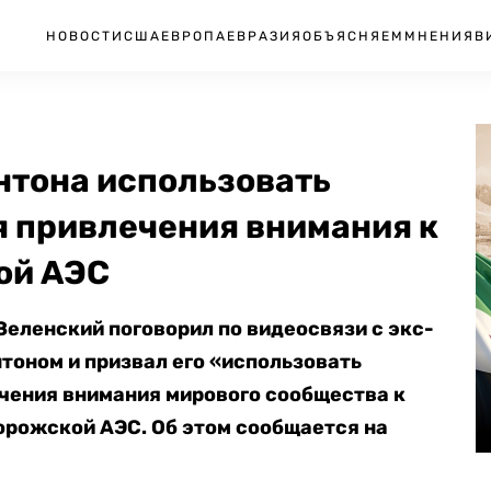
НОВОСТИ
США
ЕВРОПА
ЕВРАЗИЯ
ОБЪЯСНЯЕМ
МНЕНИЯ
В
нтона использовать
я привлечения внимания к
ой АЭС
еленский поговорил по видеосвязи с экс-
оном и призвал его «использовать
чения внимания мирового сообщества к
орожской АЭС. Об этом сообщается на