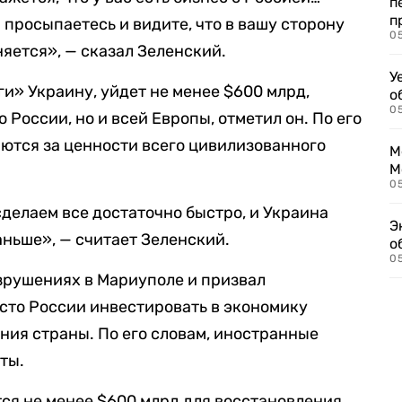
п
п
 просыпаетесь и видите, что в вашу сторону
0
няется», — сказал Зеленский.
У
оги» Украину, уйдет не менее $600 млрд,
о
0
 России, но и всей Европы, отметил он. По его
ются за ценности всего цивилизованного
М
М
05
сделаем все достаточно быстро, и Украина
Э
аньше», — считает Зеленский.
о
05
зрушениях в Мариуполе и призвал
то России инвестировать в экономику
ния страны. По его словам, иностранные
ты.
тся не менее $600 млрд для восстановления