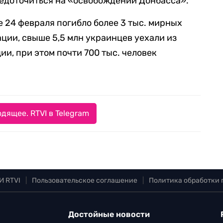
редоточиться на «освобождении Донбасса».
е 24 февраля погибло более 3 тыс. мирных
ции, свыше 5,5 млн украинцев уехали из
и, при этом почти 700 тыс. человек
дящее. RTVI в Telegram
И RTVI
|
Пользовательское соглашение
|
Политика обработки
Достойные новости