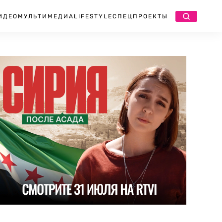
ИДЕО
МУЛЬТИМЕДИА
LIFESTYLE
СПЕЦПРОЕКТЫ