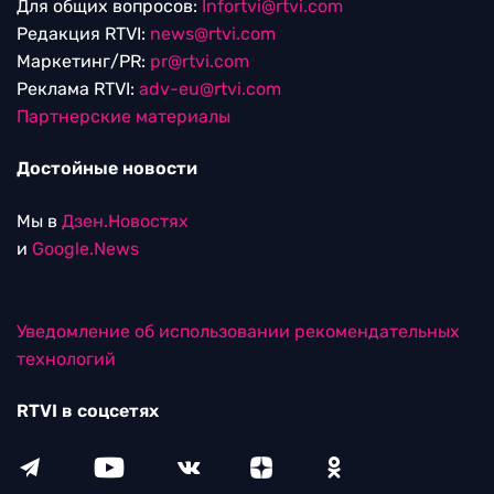
Для общих вопросов:
Infortvi@rtvi.com
Редакция RTVI:
news@rtvi.com
Маркетинг/PR:
pr@rtvi.com
Реклама RTVI:
adv-eu@rtvi.com
Партнерские материалы
Достойные новости
Мы в
Дзен.Новостях
и
Google.News
Уведомление об использовании рекомендательных
технологий
RTVI в соцсетях