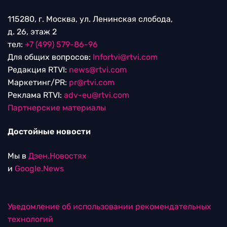
115280, г. Москва, ул. Ленинская слобода,
д. 26, этаж 2
тел:
+7 (499) 579-86-96
Для общих вопросов:
Infortvi@rtvi.com
Редакция RTVI:
news@rtvi.com
Маркетинг/PR:
pr@rtvi.com
Реклама RTVI:
adv-eu@rtvi.com
Партнерские материалы
Достойные новости
Мы в
Дзен.Новостях
и
Google.News
Уведомление об использовании рекомендательных
технологий