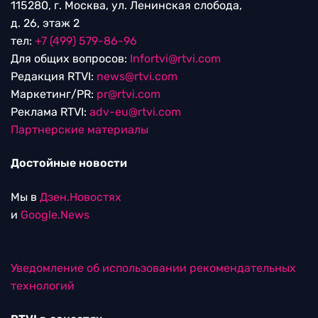
115280, г. Москва, ул. Ленинская слобода,
д. 26, этаж 2
тел:
+7 (499) 579-86-96
Для общих вопросов:
Infortvi@rtvi.com
Редакция RTVI:
news@rtvi.com
Маркетинг/PR:
pr@rtvi.com
Реклама RTVI:
adv-eu@rtvi.com
Партнерские материалы
Достойные новости
Мы в
Дзен.Новостях
и
Google.News
Уведомление об использовании рекомендательных
технологий