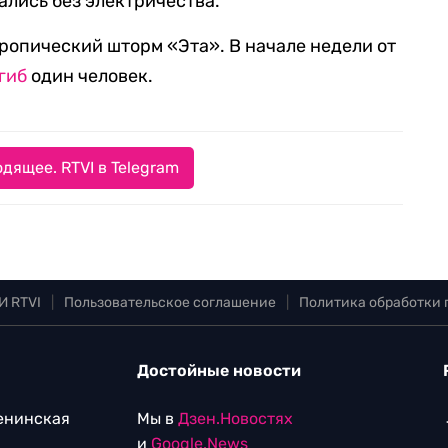
лись без электричества.
ропический шторм «Эта». В начале недели от
гиб
один человек.
дящее. RTVI в Telegram
И RTVI
|
Пользовательское соглашение
|
Политика обработки
Достойные новости
Ленинская
Мы в
Дзен.Новостях
и
Google.News