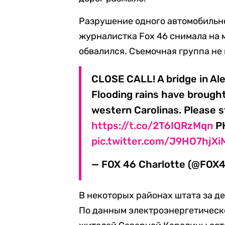
Разрушение одного автомобильно
журналистка Fox 46 снимала на 
обвалился. Съемочная группа не
CLOSE CALL! A bridge in Ale
Flooding rains have brough
western Carolinas. Please s
https://t.co/2T6IQRzMqn
P
pic.twitter.com/J9HO7hjXi
— FOX 46 Charlotte (@FO
В некоторых районах штата за д
По данным электроэнергетическо