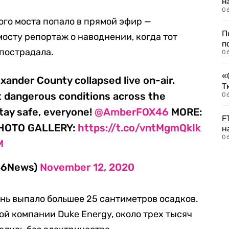
н
06
го моста попало в прямой эфир —
П
мосту репортаж о наводнении, когда тот
п
 пострадала.
0
«
xander County collapsed live on-air.
Т
t dangerous conditions across the
06
tay safe, everyone!
@AmberFOX46
MORE:
F
HOTO GALLERY:
https://t.co/vntMgmQkIk
н
06
M
X46News)
November 12, 2020
ень выпало большее 25 сантиметров осадков.
й компании Duke Energy, около трех тысяч