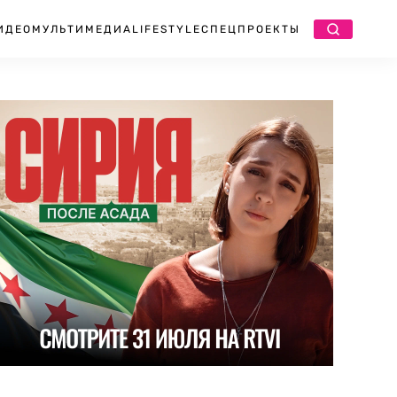
ИДЕО
МУЛЬТИМЕДИА
LIFESTYLE
СПЕЦПРОЕКТЫ