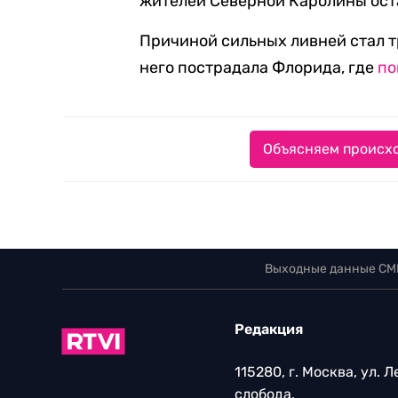
жителей Северной Каролины оста
Причиной сильных ливней стал т
него пострадала Флорида, где
по
Объясняем происхо
Выходные данные СМ
Редакция
115280, г. Москва, ул. 
слобода,