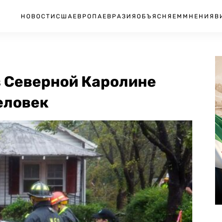
НОВОСТИ
США
ЕВРОПА
ЕВРАЗИЯ
ОБЪЯСНЯЕМ
МНЕНИЯ
В
 Северной Каролине
еловек