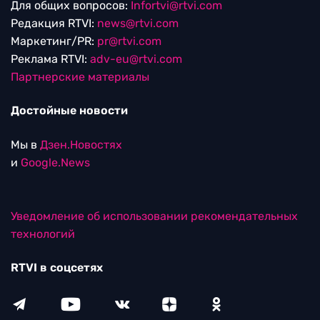
Для общих вопросов:
Infortvi@rtvi.com
Редакция RTVI:
news@rtvi.com
Маркетинг/PR:
pr@rtvi.com
Реклама RTVI:
adv-eu@rtvi.com
Партнерские материалы
Достойные новости
Мы в
Дзен.Новостях
и
Google.News
Уведомление об использовании рекомендательных
технологий
RTVI в соцсетях