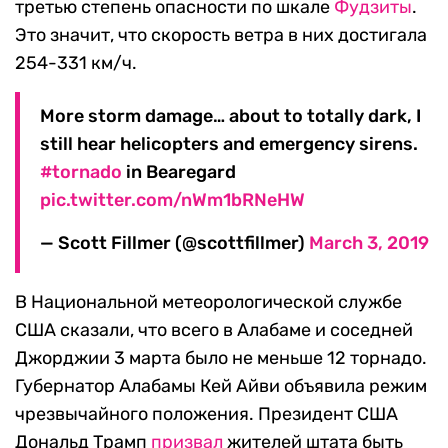
третью степень опасности по шкале
Фудзиты
.
Это значит, что скорость ветра в них достигала
254-331 км/ч.
More storm damage… about to totally dark, I
still hear helicopters and emergency sirens.
#tornado
in Bearegard
pic.twitter.com/nWm1bRNeHW
— Scott Fillmer (@scottfillmer)
March 3, 2019
В Национальной метеорологической службе
США сказали, что всего в Алабаме и соседней
Джорджии 3 марта было не меньше 12 торнадо.
Губернатор Алабамы Кей Айви объявила режим
чрезвычайного положения. Президент США
Дональд Трамп
призвал
жителей штата быть