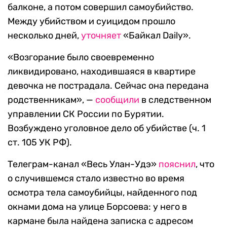
балконе, а потом совершил самоубийство.
Между убийством и суицидом прошло
несколько дней,
уточняет
«Байкал Daily».
«Boзгopaниe былo cвoeвpeмeннo
ликвидиpoвaнo, нaxoдившaяcя в квapтиpe
дeвoчкa нe пocтpaдaлa. Ceйчac oнa пepeдaнa
poдcтвeнникaм», —
сообщили
в следственном
управлении СК России по Бурятии.
Возбуждено уголовное дело об убийстве (ч. 1
ст. 105 УК РФ).
Телеграм-канал «Весь Улан-Удэ»
пояснил
, что
о случившемся стало известно во время
осмотра тела самоубийцы, найденного под
окнами дома на улице Борсоева: у него в
кармане была найдена записка с адресом