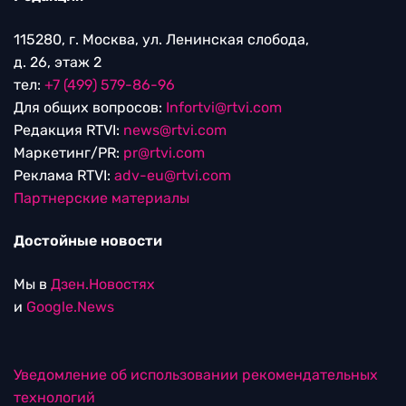
115280, г. Москва, ул. Ленинская слобода,
д. 26, этаж 2
тел:
+7 (499) 579-86-96
Для общих вопросов:
Infortvi@rtvi.com
Редакция RTVI:
news@rtvi.com
Маркетинг/PR:
pr@rtvi.com
Реклама RTVI:
adv-eu@rtvi.com
Партнерские материалы
Достойные новости
Мы в
Дзен.Новостях
и
Google.News
Уведомление об использовании рекомендательных
технологий