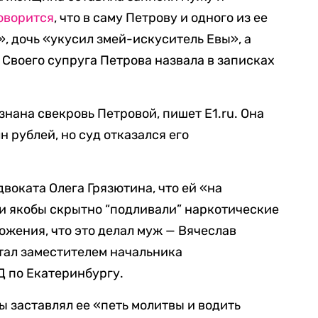
оворится
, что в саму Петрову и одного из ее
, дочь «укусил змей-искуситель Евы», а
 Своего супруга Петрова назвала в записках
нана свекровь Петровой, пишет E1.ru. Она
н рублей, но суд отказался его
.
двоката Олега Грязютина, что ей «на
и якобы скрытно “подливали” наркотические
ожения, что это делал муж — Вячеслав
отал заместителем начальника
Д по Екатеринбургу.
ы заставлял ее «петь молитвы и водить