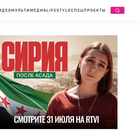
ИДЕО
МУЛЬТИМЕДИА
LIFESTYLE
СПЕЦПРОЕКТЫ