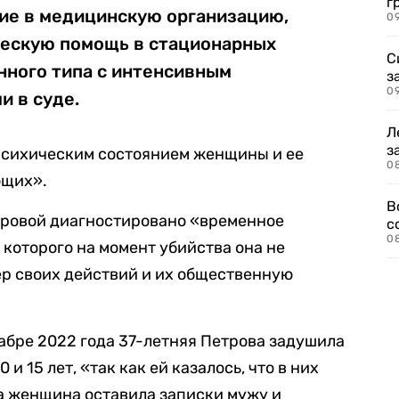
г
ние в медицинскую организацию,
09
ескую помощь в стационарных
С
нного типа с интенсивным
з
0
и в суде.
Л
з
 психическим состоянием женщины и ее
0
ющих».
В
етровой диагностировано «временное
с
0
 которого на момент убийства она не
ер своих действий и их общественную
кабре 2022 года 37-летняя Петрова задушила
и 15 лет, «так как ей казалось, что в них
а женщина оставила записки мужу и