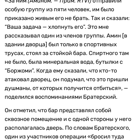
«За ним
(Амином. — Прим. RTVI)
отправили
особую группу из пяти человек, им было
приказано живым его не брать. Так и сказали:
“Ваша задача — хлопнуть его”. Это мне
рассказывал один из членов группы. Амин [в
здании дворца] был только в спортивных
трусах, стоял за стойкой бара. Cпиртного там
не было, была минеральная вода, бутылки с
“Боржоми”. Когда ему сказали, что кто-то
атаковал дворец, он подумал, что это пришли
душманы, от которых получится отбиться», —
поделился воспоминаниями Братерский.
Он отметил, что бар представлял собой
сквозное помещение и с одной стороны у него
располагалась дверь. По словам Братерского,
один из участников операции «бросил туда