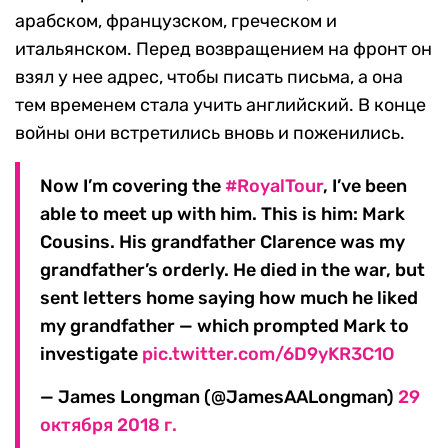
арабском, французском, греческом и
итальянском. Перед возвращением на фронт он
взял у нее адрес, чтобы писать письма, а она
тем временем стала учить английский. В конце
войны они встретились вновь и поженились.
Now I’m covering the
#RoyalTour
, I’ve been
able to meet up with him. This is him: Mark
Cousins. His grandfather Clarence was my
grandfather’s orderly. He died in the war, but
sent letters home saying how much he liked
my grandfather — which prompted Mark to
investigate
pic.twitter.com/6D9yKR3C1O
— James Longman (@JamesAALongman)
29
октября 2018 г.