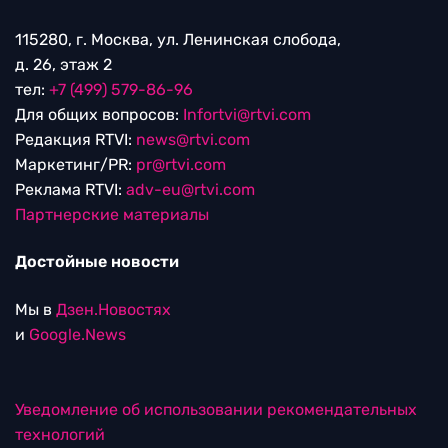
115280, г. Москва, ул. Ленинская слобода,
д. 26, этаж 2
тел:
+7 (499) 579-86-96
Для общих вопросов:
Infortvi@rtvi.com
Редакция RTVI:
news@rtvi.com
Маркетинг/PR:
pr@rtvi.com
Реклама RTVI:
adv-eu@rtvi.com
Партнерские материалы
Достойные новости
Мы в
Дзен.Новостях
и
Google.News
Уведомление об использовании рекомендательных
технологий