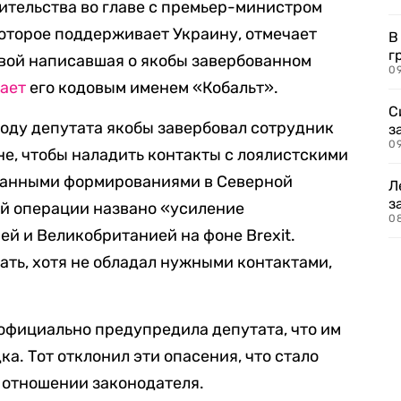
вительства во главе с премьер-министром
оторое поддерживает Украину, отмечает
В
г
первой написавшая о якобы завербованном
09
ает
его кодовым именем «Кобальт».
С
году депутата якобы завербовал сотрудник
з
0
не, чтобы наладить контакты с лоялистскими
ванными формированиями в Северной
Л
з
й операции названо «усиление
0
й и Великобританией на фоне Brexit.
ать, хотя не обладал нужными контактами,
официально предупредила депутата, что им
а. Тот отклонил эти опасения, что стало
 отношении законодателя.