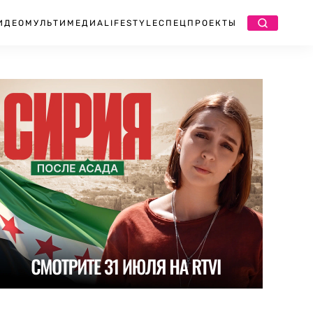
ИДЕО
МУЛЬТИМЕДИА
LIFESTYLE
СПЕЦПРОЕКТЫ