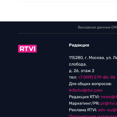
Выходные данные СМ
Редакция
115280, г. Москва, ул. 
слобода,
д. 26, этаж 2
тел:
+7 (499) 579-86-96
Для общих вопросов:
Infortvi@rtvi.com
Редакция RTVI:
news@rt
Маркетинг/PR:
pr@rtvi
Реклама RTVI:
adv-eu@r
Партнерские материа