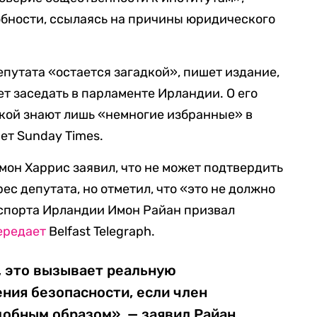
обности, ссылаясь на причины юридического
путата «остается загадкой», пишет издание,
т заседать в парламенте Ирландии. О его
кой знают лишь «немногие избранные» в
ет Sunday Times.
он Харрис заявил, что не может подтвердить
с депутата, но отметил, что «это не должно
нспорта Ирландии Имон Райан призвал
ередает
Belfast Telegraph.
о, это вызывает реальную
ения безопасности, если член
обным образом», — заявил Райан.