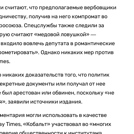
и считают, что предполагаемые вербовщики
дничеству, получив на него компромат во
вросоюза. Спецслужбы также следили за
рую считают «медовой ловушкой» ―
у входило вовлечь депутата в романтические
рометировать». Однако никаких мер против
mes.
 никаких доказательств того, что политик
екретные документы или получал от нее
не был арестован или обвинен, поскольку «не
», заявили источники издания.
ментария могли использовать в качестве
y Times, «Кобальт» участвовал во «многих
оверие общественности к институтам»,