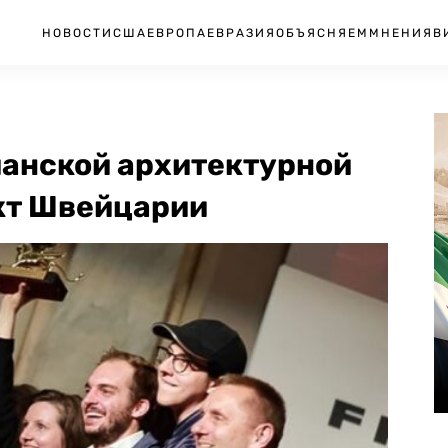
НОВОСТИ
США
ЕВРОПА
ЕВРАЗИЯ
ОБЪЯСНЯЕМ
МНЕНИЯ
В
ианской архитектурной
кт Швейцарии