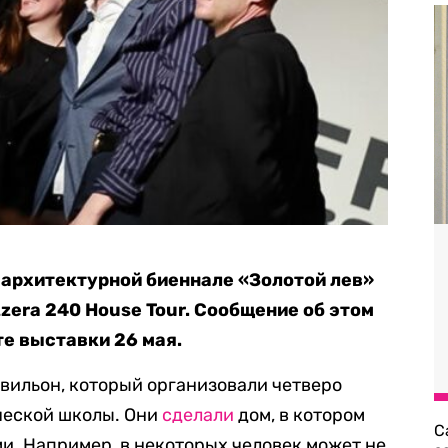
архитектурной биеннале «Золотой лев»
zera 240 House Tour. Сообщение об этом
е выставки 26 мая.
ильон, который организовали четверо
ческой школы. Они
сделали
дом, в котором
С
и. Например, в некоторых человек может не