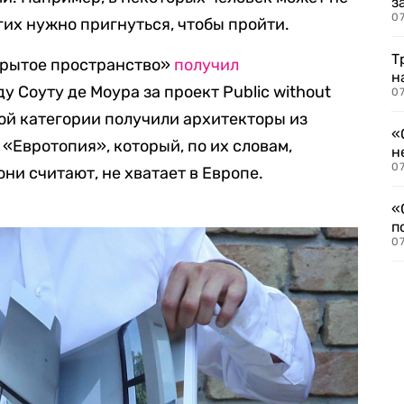
з
07
угих нужно пригнуться, чтобы пройти.
Т
ткрытое пространство»
получил
н
 Соуту де Моура за проект Public without
07
той категории получили архитекторы из
«
«Евротопия», который, по их словам,
н
07
они считают, не хватает в Европе.
«
п
07