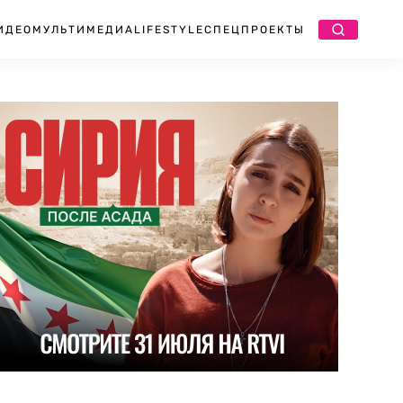
ИДЕО
МУЛЬТИМЕДИА
LIFESTYLE
СПЕЦПРОЕКТЫ