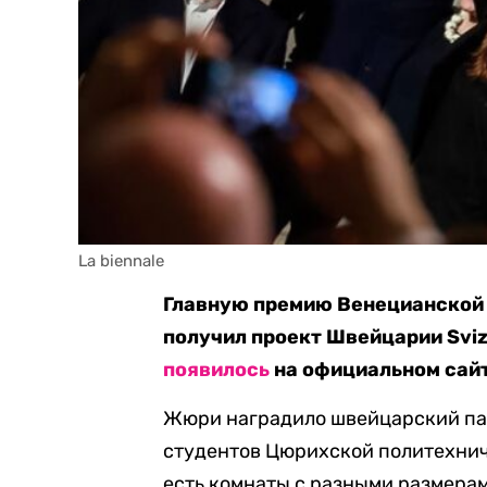
La biennale
Главную премию Венецианской 
получил проект Швейцарии Sviz
появилось
на официальном сайт
Жюри наградило швейцарский пав
студентов Цюрихской политехни
есть комнаты с разными размерам