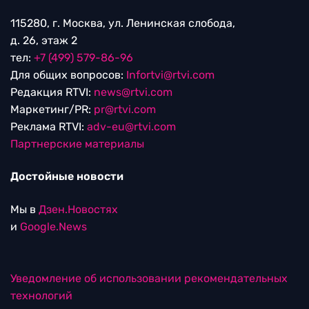
115280, г. Москва, ул. Ленинская слобода,
д. 26, этаж 2
тел:
+7 (499) 579-86-96
Для общих вопросов:
Infortvi@rtvi.com
Редакция RTVI:
news@rtvi.com
Маркетинг/PR:
pr@rtvi.com
Реклама RTVI:
adv-eu@rtvi.com
Партнерские материалы
Достойные новости
Мы в
Дзен.Новостях
и
Google.News
Уведомление об использовании рекомендательных
технологий