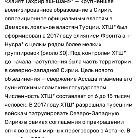
«Хайят Тахрир аш-Шам»* — крупнейшее
военизированное образование в Сирии,
оппозиционное официальным властям в
Дамаске, лояльное властям Турции. ХТШ* был
сформирован в 2017 году слиянием Фронта ан-
Нусра* с целым рядом более мелких
группировок (около 30). Под контролем ХТШ*
до начала наступления была часть территории
в северно-западной Сирии. Цель нового
объединения — свержение Ассада и замена его
суннитским исламским государством.
Численность ХТШ* составляет от 6 до 15 тысяч
человек. В 2017 году ХТШ* разрешила турецким
войскам патрулировать Северо-Западную
Сирию в рамках соглашения о прекращении
огня во время мирных переговоров в Астане. В