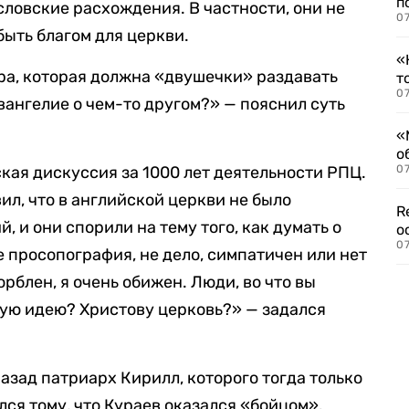
п
ловские расхождения. В частности, они не
07
быть благом для церкви.
«
ра, которая должна «двушечки» раздавать
т
07
вангелие о чем-то другом?» — пояснил суть
«
о
ская дискуссия за 1000 лет деятельности РПЦ.
07
ил, что в английской церкви не было
R
, и они спорили на тему того, как думать о
о
07
е просопография, не дело, симпатичен или нет
корблен, я очень обижен. Люди, во что вы
ую идею? Христову церковь?» — задался
назад патриарх Кирилл, которого тогда только
лся тому, что Кураев оказался «бойцом».