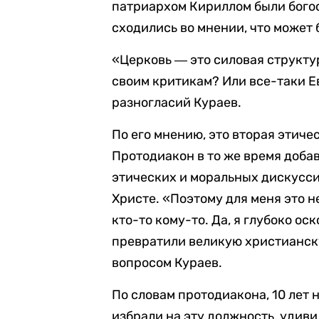
патриархом Кириллом были богос
сходились во мнении, что может 
«Церковь ― это силовая структу
своим критикам? Или все-таки Е
разногласий Кураев.
По его мнению, это вторая этиче
Протодиакон в то же время добав
этических и моральных дискуссий
Христе. «Поэтому для меня это н
кто-то кому-то. Да, я глубоко ос
превратили великую христианск
вопросом Кураев.
По словам протодиакона, 10 лет 
избрали на эту должность, удиви