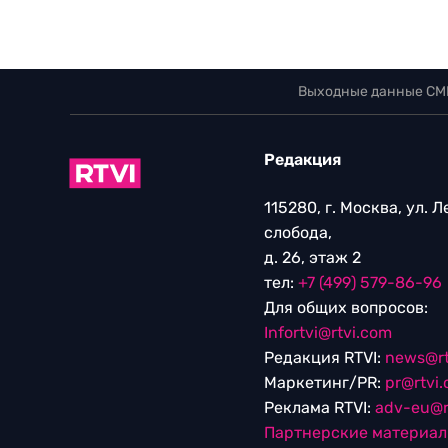
Выходные данные СМ
Редакция
115280, г. Москва, ул. 
слобода,
д. 26, этаж 2
тел:
+7 (499) 579-86-96
Для общих вопросов:
Infortvi@rtvi.com
Редакция RTVI:
news@rt
Маркетинг/PR:
pr@rtvi
Реклама RTVI:
adv-eu@r
Партнерские материа