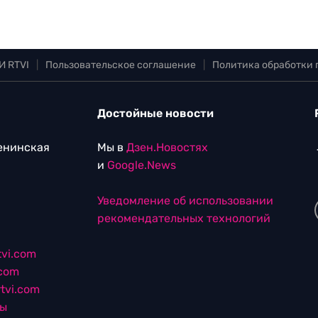
И RTVI
|
Пользовательское соглашение
|
Политика обработки
Достойные новости
Ленинская
Мы в
Дзен.Новостях
и
Google.News
Уведомление об использовании
рекомендательных технологий
vi.com
.com
tvi.com
лы