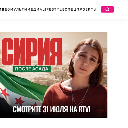
ИДЕО
МУЛЬТИМЕДИА
LIFESTYLE
СПЕЦПРОЕКТЫ