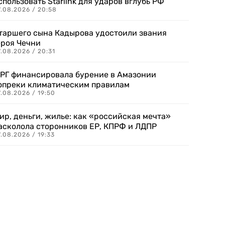
спользовать Starlink для ударов вглубь РФ
7.08.2026 / 20:58
таршего сына Кадырова удостоили звания
ероя Чечни
.08.2026 / 20:31
РГ финансировала бурение в Амазонии
опреки климатическим правилам
.08.2026 / 19:50
ир, деньги, жилье: как «российская мечта»
асколола сторонников ЕР, КПРФ и ЛДПР
.08.2026 / 19:33