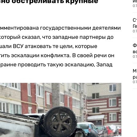
вно обстреливать крупные
и
0
С
Г
омментирована государственными деятелями
07
который сказал, что западные партнеры до
Ф
али ВСУ атаковать те цели, которые
в
тить эскалации конфликта. В своей речи он
07
Украине проводить такую эскалацию, Запад
М
.
р
07