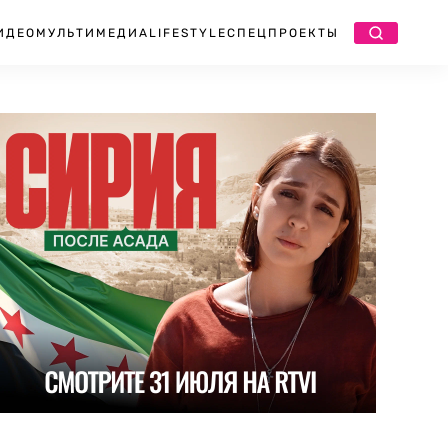
ИДЕО
МУЛЬТИМЕДИА
LIFESTYLE
СПЕЦПРОЕКТЫ