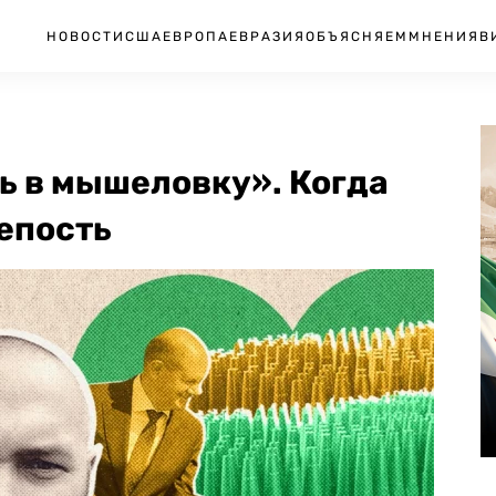
НОВОСТИ
США
ЕВРОПА
ЕВРАЗИЯ
ОБЪЯСНЯЕМ
МНЕНИЯ
В
ь в мышеловку». Когда
епость