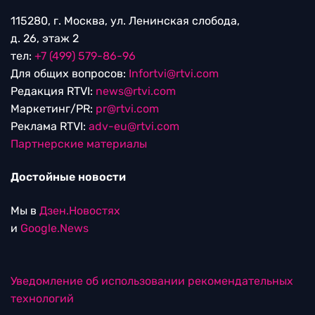
115280, г. Москва, ул. Ленинская слобода,
д. 26, этаж 2
тел:
+7 (499) 579-86-96
Для общих вопросов:
Infortvi@rtvi.com
Редакция RTVI:
news@rtvi.com
Маркетинг/PR:
pr@rtvi.com
Реклама RTVI:
adv-eu@rtvi.com
Партнерские материалы
Достойные новости
Мы в
Дзен.Новостях
и
Google.News
Уведомление об использовании рекомендательных
технологий